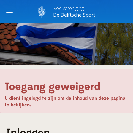
Roeivereniging
Toggle
De Delftsche Sport
navigation
Toegang geweigerd
U dient ingelogd te zijn om de inhoud van deze pagina
te bekijken.
Inloggen